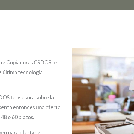
o que Copiadoras CSDOS te
e última tecnología
DOS te asesora sobre la
senta entonces una oferta
48 o 60 plazos.
ven para ofertar el