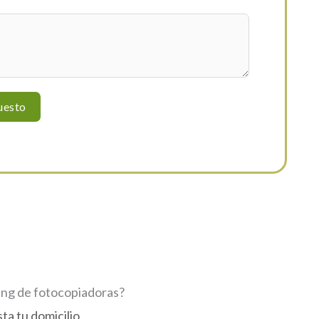
uesto
ing de fotocopiadoras?
ta tu domicilio